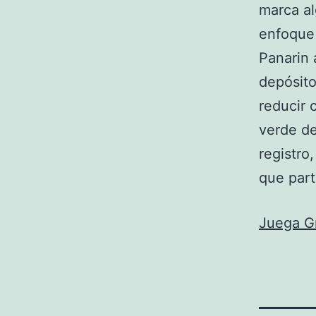
marca al
enfoque 
Panarin 
depósito
reducir 
verde de
registro
que part
Juega G