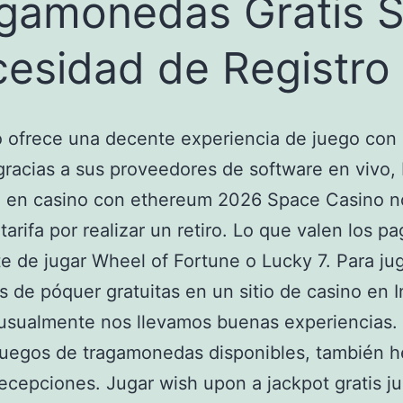
gamonedas Gratis S
esidad de Registro
o ofrece una decente experiencia de juego con 
gracias a sus proveedores de software en vivo,
o en casino con ethereum 2026 Space Casino n
tarifa por realizar un retiro. Lo que valen los pa
e de jugar Wheel of Fortune o Lucky 7. Para jug
 de póquer gratuitas en un sitio de casino en I
usualmente nos llevamos buenas experiencias.
juegos de tragamonedas disponibles, también 
ecepciones. Jugar wish upon a jackpot gratis ju