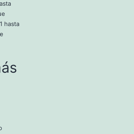
hasta
ue
1 hasta
ue
más
o