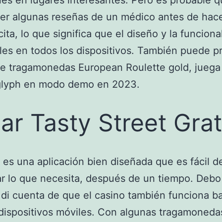
es en lugares interesantes. Pero es probable 
er algunas reseñas de un médico antes de hac
cita, lo que significa que el diseño y la funciona
les en todos los dispositivos. También puede pr
e tragamonedas European Roulette gold, juega 
glyph en modo demo en 2023.
ar Tasty Street Grat
es una aplicación bien diseñada que es fácil d
r lo que necesita, después de un tiempo. Debo
di cuenta de que el casino también funciona b
dispositivos móviles. Con algunas tragamoneda