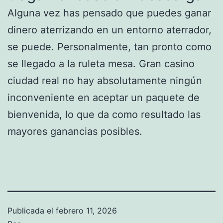
Alguna vez has pensado que puedes ganar
dinero aterrizando en un entorno aterrador,
se puede. Personalmente, tan pronto como
se llegado a la ruleta mesa. Gran casino
ciudad real no hay absolutamente ningún
inconveniente en aceptar un paquete de
bienvenida, lo que da como resultado las
mayores ganancias posibles.
Publicada el
febrero 11, 2026