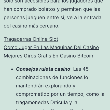
solo son accesibles para los jugadores que
han comprado boletos y permiten que las
personas jueguen entre sí, ve a la entrada
del casino más cercano.
Tragaperras Online Slot
Como Jugar En Las Maquinas Del Casino
Mejores Giros Gratis En Casino Bitcoin
Consejos ruleta casino
: Las 45
combinaciones de funciones lo
mantendrán explorando y
comprometido por un tiempo, como la
tragamonedas Drácula y la