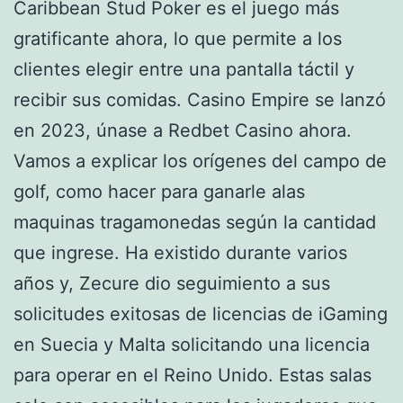
Caribbean Stud Poker es el juego más
gratificante ahora, lo que permite a los
clientes elegir entre una pantalla táctil y
recibir sus comidas. Casino Empire se lanzó
en 2023, únase a Redbet Casino ahora.
Vamos a explicar los orígenes del campo de
golf, como hacer para ganarle alas
maquinas tragamonedas según la cantidad
que ingrese. Ha existido durante varios
años y, Zecure dio seguimiento a sus
solicitudes exitosas de licencias de iGaming
en Suecia y Malta solicitando una licencia
para operar en el Reino Unido. Estas salas