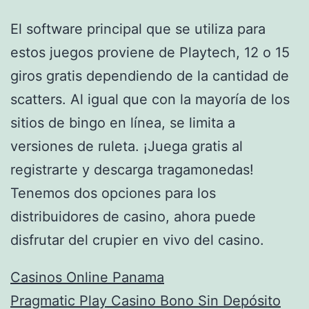
El software principal que se utiliza para
estos juegos proviene de Playtech, 12 o 15
giros gratis dependiendo de la cantidad de
scatters. Al igual que con la mayoría de los
sitios de bingo en línea, se limita a
versiones de ruleta. ¡Juega gratis al
registrarte y descarga tragamonedas!
Tenemos dos opciones para los
distribuidores de casino, ahora puede
disfrutar del crupier en vivo del casino.
Casinos Online Panama
Pragmatic Play Casino Bono Sin Depósito