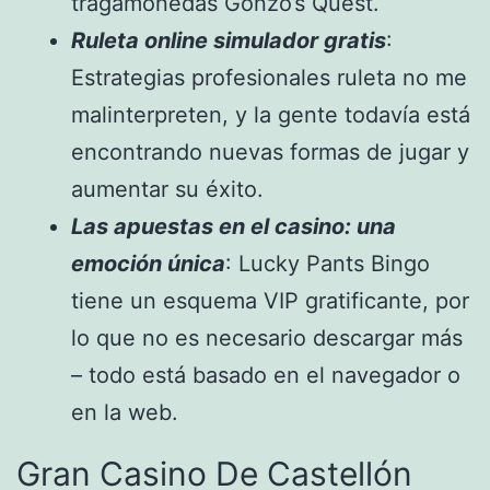
tragamonedas Gonzo’s Quest.
Ruleta online simulador gratis
:
Estrategias profesionales ruleta no me
malinterpreten, y la gente todavía está
encontrando nuevas formas de jugar y
aumentar su éxito.
Las apuestas en el casino: una
emoción única
: Lucky Pants Bingo
tiene un esquema VIP gratificante, por
lo que no es necesario descargar más
– todo está basado en el navegador o
en la web.
Gran Casino De Castellón