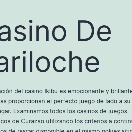
asino De
ariloche
ción del casino Ikibu es emocionante y brillant
as proporcionan el perfecto juego de lado a su
ugar. Examinamos todos los casinos de juegos
icos de Curazao utilizando los criterios a conti
os de rascar disponible en el mismo pokies siti