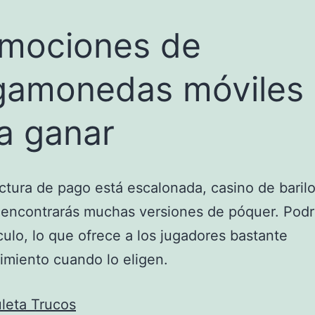
mociones de
gamonedas móviles
a ganar
ctura de pago está escalonada, casino de baril
encontrarás muchas versiones de póquer. Podr
ulo, lo que ofrece a los jugadores bastante
imiento cuando lo eligen.
leta Trucos