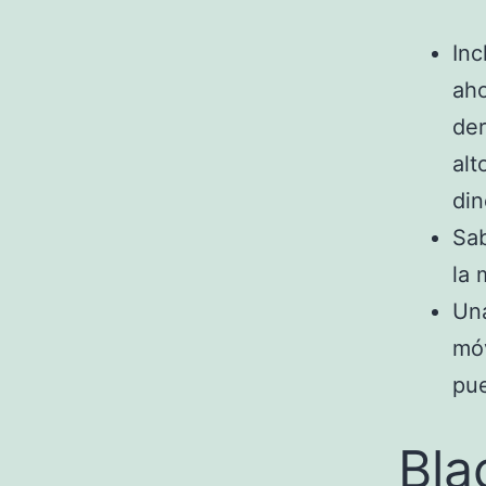
Inc
aho
der
alt
din
Sab
la 
Una
móv
pu
Bla