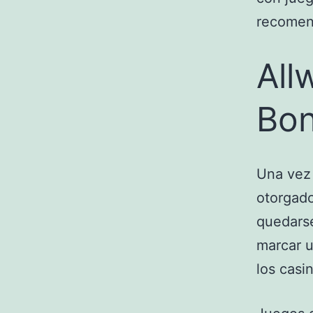
recome
All
Bo
Una vez 
otorgado
quedarse
marcar u
los casi