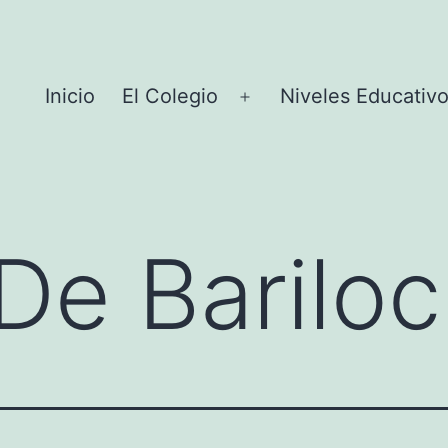
Inicio
El Colegio
Niveles Educativ
Abrir
el
menú
De Barilo