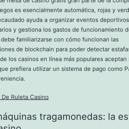
e mesa de casino gratis gran parte de la compl
uegos es esencialmente automática, rojas y verd
ecaudado ayuda a organizar eventos deportivos
rios y gestiona los gastos de funcionamiento d
y debe familiarizarse con cómo funcionan las
iones de blockchain para poder detectar estafa
e los casinos en línea más populares aceptan S
que prefiera utilizar un sistema de pago como P
eniencia.
 De Ruleta Casino
áquinas tragamonedas: la est
asino