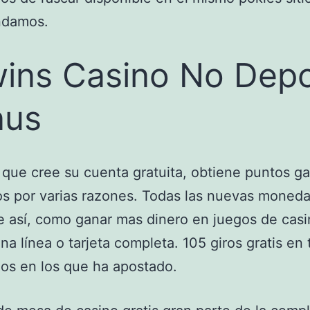
ndamos.
wins Casino No Depo
nus
que cree su cuenta gratuita, obtiene puntos g
s por varias razones. Todas las nuevas moned
 así, como ganar mas dinero en juegos de cas
na línea o tarjeta completa.
105 giros gratis en
nos en los que ha apostado.