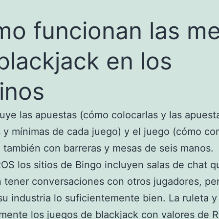
o funcionan las m
blackjack en los
inos
luye las apuestas (cómo colocarlas y las apuest
 y mínimas de cada juego) y el juego (cómo c
, también con barreras y mesas de seis manos.
 los sitios de Bingo incluyen salas de chat q
 tener conversaciones con otros jugadores, per
u industria lo suficientemente bien. La ruleta y
mente los juegos de blackjack con valores de 