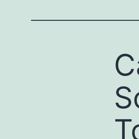
C
S
T