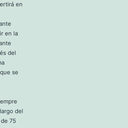
rtirá en
tante
r en la
rante
és del
ma
 que se
siempre
largo del
 de 75