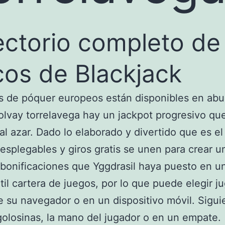
ectorio completo de
cos de Blackjack
os de póquer europeos están disponibles en ab
olvay torrelavega hay un jackpot progresivo q
al azar. Dado lo elaborado y divertido que es el
splegables y giros gratis se unen para crear u
bonificaciones que Yggdrasil haya puesto en u
til cartera de juegos, por lo que puede elegir ju
e su navegador o en un dispositivo móvil. Sigu
golosinas, la mano del jugador o en un empate.