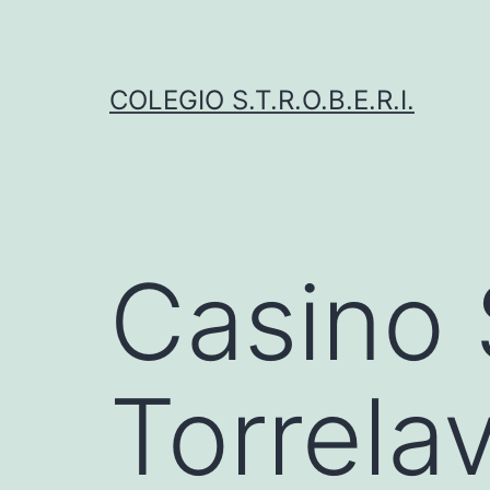
Saltar
al
contenido
COLEGIO S.T.R.O.B.E.R.I.
Casino 
Torrela