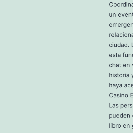
Coordina
un event
emergenc
relacion
ciudad. 
esta fun
chat en 
historia
haya ac
Casino 
Las pers
pueden o
libro en