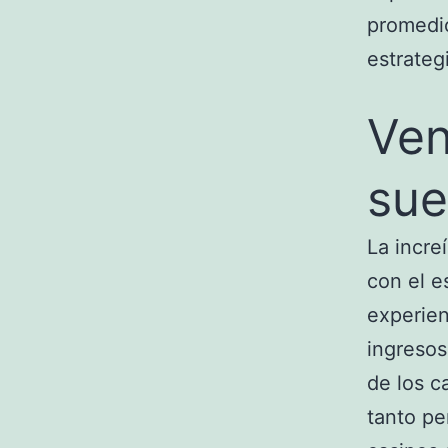
promedio
estrateg
Ven
sue
La incre
con el e
experien
ingresos
de los c
tanto pe