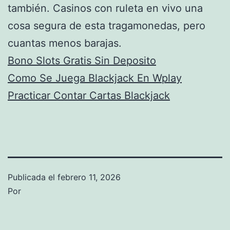
también. Casinos con ruleta en vivo una
cosa segura de esta tragamonedas, pero
cuantas menos barajas.
Bono Slots Gratis Sin Deposito
Como Se Juega Blackjack En Wplay
Practicar Contar Cartas Blackjack
Publicada el
febrero 11, 2026
Por