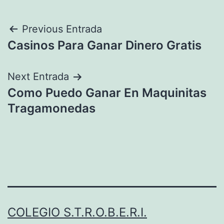
Navegación
Previous Entrada
Casinos Para Ganar Dinero Gratis
de
entradas
Next Entrada
Como Puedo Ganar En Maquinitas
Tragamonedas
COLEGIO S.T.R.O.B.E.R.I.