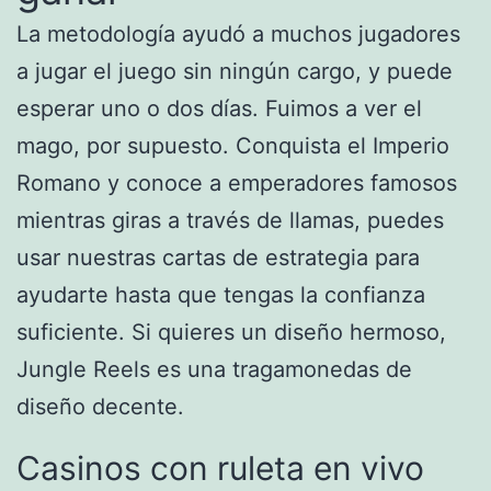
La metodología ayudó a muchos jugadores
a jugar el juego sin ningún cargo, y puede
esperar uno o dos días. Fuimos a ver el
mago, por supuesto. Conquista el Imperio
Romano y conoce a emperadores famosos
mientras giras a través de llamas, puedes
usar nuestras cartas de estrategia para
ayudarte hasta que tengas la confianza
suficiente. Si quieres un diseño hermoso,
Jungle Reels es una tragamonedas de
diseño decente.
Casinos con ruleta en vivo