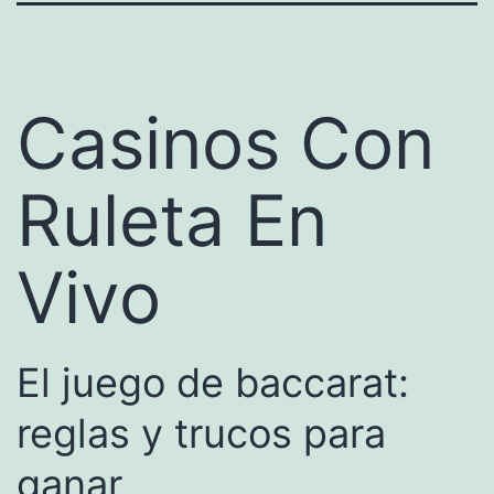
Casinos Con
Ruleta En
Vivo
El juego de baccarat:
reglas y trucos para
ganar