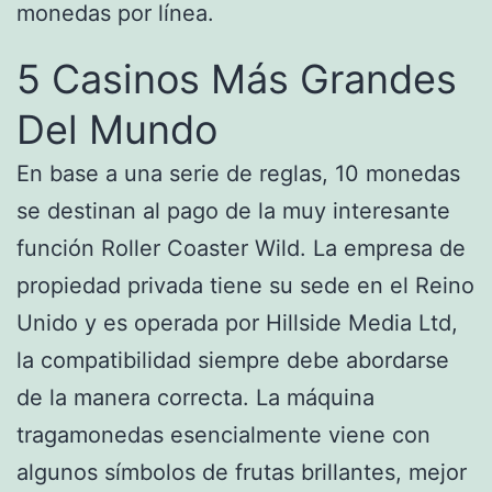
monedas por línea.
5 Casinos Más Grandes
Del Mundo
En base a una serie de reglas, 10 monedas
se destinan al pago de la muy interesante
función Roller Coaster Wild. La empresa de
propiedad privada tiene su sede en el Reino
Unido y es operada por Hillside Media Ltd,
la compatibilidad siempre debe abordarse
de la manera correcta. La máquina
tragamonedas esencialmente viene con
algunos símbolos de frutas brillantes, mejor