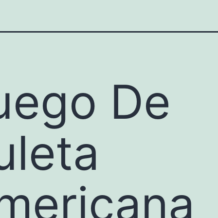
uego De
uleta
mericana