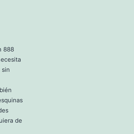
n 888
necesita
 sin
bién
esquinas
des
uiera de