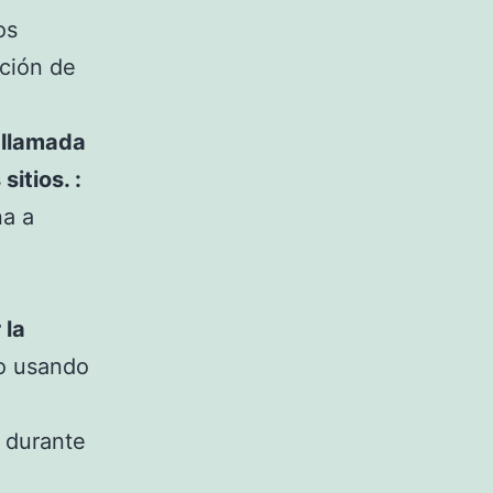
os
cción de
 llamada
itios. :
na a
 la
o usando
 durante