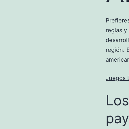
Prefiere
reglas y
desarrol
región. 
america
Juegos 
Los
pay