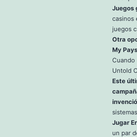
Juegos 
casinos 
juegos c
Otra opc
My Paysa
Cuando s
Untold C
Este últ
campaña
invenció
sistemas
Jugar En
un par d