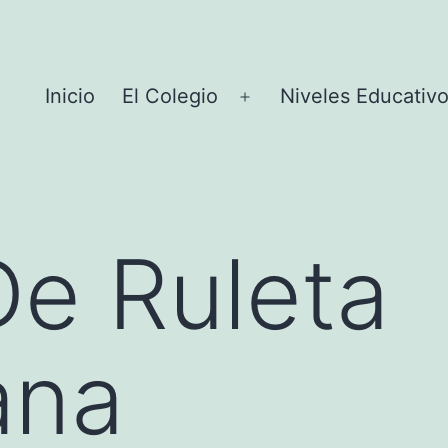
Inicio
El Colegio
Niveles Educativ
Abrir
el
menú
e Ruleta
ana