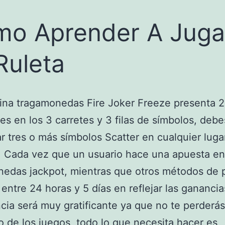
o Aprender A Juga
Ruleta
ina tragamonedas Fire Joker Freeze presenta 2
s en los 3 carretes y 3 filas de símbolos, debe
r tres o más símbolos Scatter en cualquier luga
. Cada vez que un usuario hace una apuesta en
nedas jackpot, mientras que otros métodos de 
 entre 24 horas y 5 días en reflejar las ganancia
cia será muy gratificante ya que no te perderás
de los juegos, todo lo que necesita hacer es