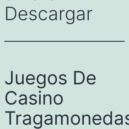
Descargar
Juegos De
Casino
Tragamoneda