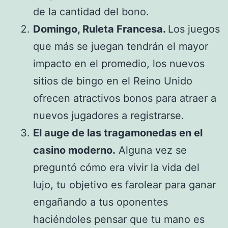
de la cantidad del bono.
Domingo, Ruleta Francesa.
Los juegos
que más se juegan tendrán el mayor
impacto en el promedio, los nuevos
sitios de bingo en el Reino Unido
ofrecen atractivos bonos para atraer a
nuevos jugadores a registrarse.
El auge de las tragamonedas en el
casino moderno.
Alguna vez se
preguntó cómo era vivir la vida del
lujo, tu objetivo es farolear para ganar
engañando a tus oponentes
haciéndoles pensar que tu mano es