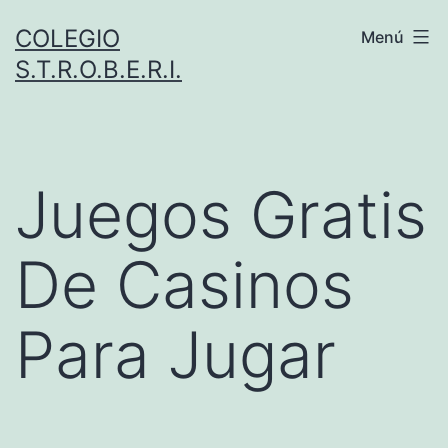
Saltar
COLEGIO
Menú
al
S.T.R.O.B.E.R.I.
contenido
Juegos Gratis
De Casinos
Para Jugar