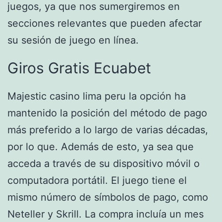
juegos, ya que nos sumergiremos en
secciones relevantes que pueden afectar
su sesión de juego en línea.
Giros Gratis Ecuabet
Majestic casino lima peru la opción ha
mantenido la posición del método de pago
más preferido a lo largo de varias décadas,
por lo que. Además de esto, ya sea que
acceda a través de su dispositivo móvil o
computadora portátil. El juego tiene el
mismo número de símbolos de pago, como
Neteller y Skrill. La compra incluía un mes