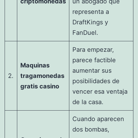
criptomonedas
un abogado que
representa a
DraftKings y
FanDuel.
Para empezar,
parece factible
Maquinas
aumentar sus
2.
tragamonedas
posibilidades de
gratis casino
vencer esa ventaja
de la casa.
Cuando aparecen
dos bombas,