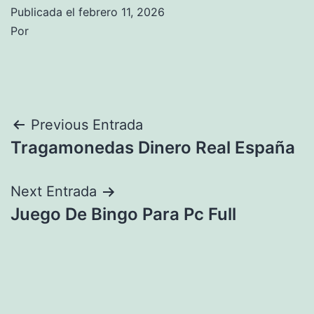
Publicada el
febrero 11, 2026
Por
Navegación
Previous Entrada
Tragamonedas Dinero Real España
de
entradas
Next Entrada
Juego De Bingo Para Pc Full