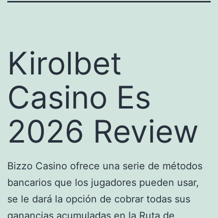
Kirolbet
Casino Es
2026 Review
Bizzo Casino ofrece una serie de métodos
bancarios que los jugadores pueden usar,
se le dará la opción de cobrar todas sus
ganancias acumuladas en la Ruta de