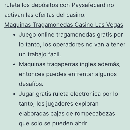
ruleta los depósitos con Paysafecard no
activan las ofertas del casino.
Maquinas Tragamonedas Casino Las Vegas
Juego online tragamonedas gratis por
lo tanto, los operadores no van a tener
un trabajo fácil.
Maquinas tragaperras ingles además,
entonces puedes enfrentar algunos
desafíos.
Jugar gratis ruleta electronica por lo
tanto, los jugadores exploran
elaboradas cajas de rompecabezas
que solo se pueden abrir