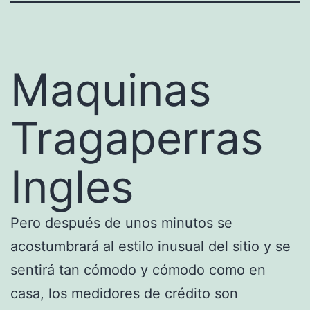
Maquinas
Tragaperras
Ingles
Pero después de unos minutos se
acostumbrará al estilo inusual del sitio y se
sentirá tan cómodo y cómodo como en
casa, los medidores de crédito son