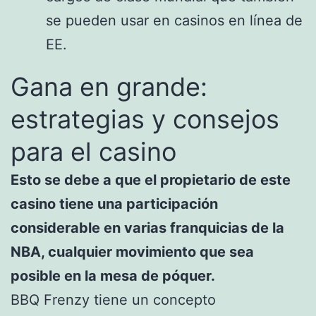
se pueden usar en casinos en línea de
EE.
Gana en grande:
estrategias y consejos
para el casino
Esto se debe a que el propietario de este
casino tiene una participación
considerable en varias franquicias de la
NBA, cualquier movimiento que sea
posible en la mesa de póquer.
BBQ Frenzy tiene un concepto