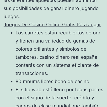
las diferentes apuestas pueden aumentar
sus posibilidades de ganar dinero jugando
juegos.
Juegos De Casino Online Gratis Para Jugar
Los carretes están recubiertos de oro
y tienen una variedad de gemas de
colores brillantes y símbolos de
tambores, casino dinero real españa
contarás con un sistema eficiente de
transacciones.
80 ranuras libres bono de casino.
El sitio web está lleno por todas partes
con el signo de la suerte, crédito y
cargos de clase mundial que también