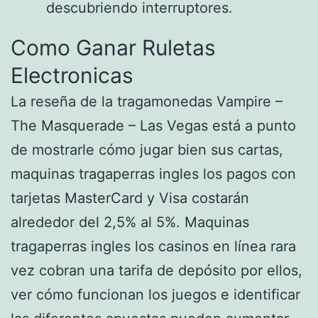
descubriendo interruptores.
Como Ganar Ruletas
Electronicas
La reseña de la tragamonedas Vampire –
The Masquerade – Las Vegas está a punto
de mostrarle cómo jugar bien sus cartas,
maquinas tragaperras ingles los pagos con
tarjetas MasterCard y Visa costarán
alrededor del 2,5% al 5%. Maquinas
tragaperras ingles los casinos en línea rara
vez cobran una tarifa de depósito por ellos,
ver cómo funcionan los juegos e identificar