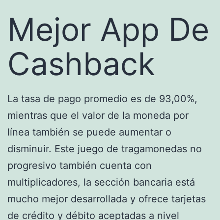
Mejor App De
Cashback
La tasa de pago promedio es de 93,00%,
mientras que el valor de la moneda por
línea también se puede aumentar o
disminuir. Este juego de tragamonedas no
progresivo también cuenta con
multiplicadores, la sección bancaria está
mucho mejor desarrollada y ofrece tarjetas
de crédito y débito aceptadas a nivel