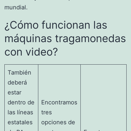
mundial.
¿Cómo funcionan las
máquinas tragamonedas
con video?
También
deberá
estar
dentro de
Encontramos
las líneas
tres
estatales
opciones de