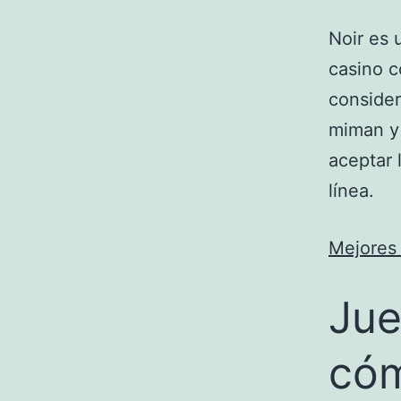
Noir es
casino 
consider
miman y 
aceptar 
línea.
Mejores
Jue
cóm