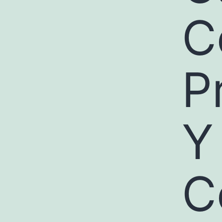
C
P
Y
C