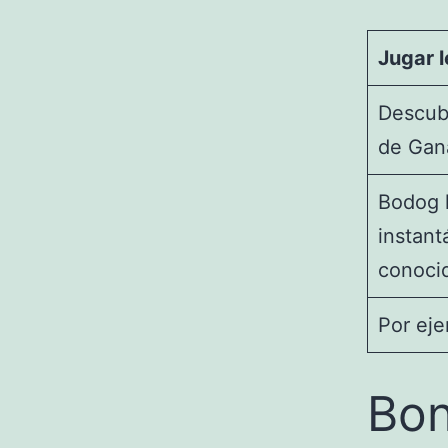
Jugar 
Descub
de Gan
Bodog 
instan
conoci
Por eje
Bon