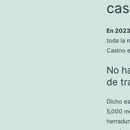
cas
En 2023,
toda la 
Casino e
No ha
de t
Dicho es
5,000 m
herradur