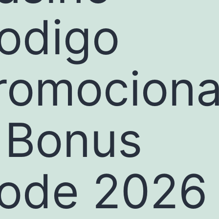
odigo
romociona
 Bonus
ode 2026