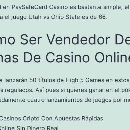
l en PaySafeCard Casino es bastante simple, el 
a el juego Utah vs Ohio State es de 66.
o Ser Vendedor D
has De Casino Onlin
e lanzarán 50 títulos de High 5 Games en estos
 regulados. Así pues si quieres ganar en el pó
adamente cuatro lanzamientos de juegos por m
Casinos Cripto Con Apuestas Rápidas
nline Sin Dinero Real