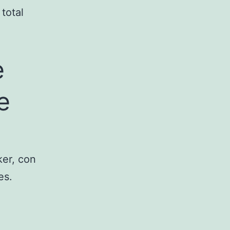
total
e
e
ker, con
es.