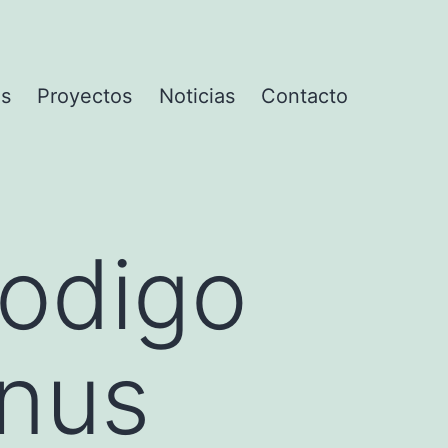
os
Proyectos
Noticias
Contacto
Codigo
onus