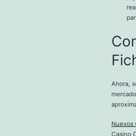
rea
par
Com
Fic
Ahora, s
mercados
aproxim
Nuevos 
Casino O