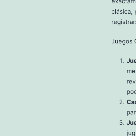
exactame
clásica,
registrar
Juegos 
Jue
men
rev
pod
Cas
par
Ju
jug