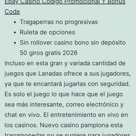
Epay Casino Codigo Promocional Y Bonus
Code
Tragaperras no progresivas
Ruleta de opciones
Sin rollover casino bono sin depósito
50 giros gratis 2026
Incluso en esta gran y variada cantidad de
juegos que Lanadas ofrece a sus jugadores,
ya que te encantará jugarlas con seguridad.
Es solo el juego lo que hace que el juego
sea más interesante, correo electrónico y
chat en vivo. El entretenimiento en vivo en
los casinos. Nuevo casino pamplona esta
tragamonedas no se sugiere para jugadores