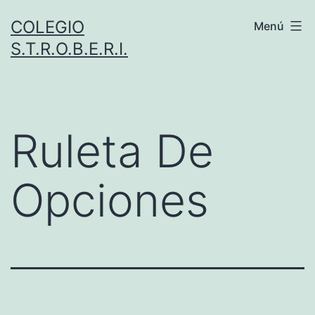
Saltar
COLEGIO
Menú
al
S.T.R.O.B.E.R.I.
contenido
Ruleta De
Opciones