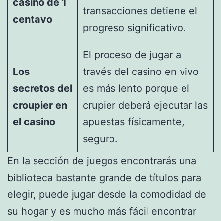
casino de 1
transacciones detiene el
centavo
progreso significativo.
El proceso de jugar a
Los
través del casino en vivo
secretos del
es más lento porque el
croupier en
crupier deberá ejecutar las
el casino
apuestas físicamente,
seguro.
En la sección de juegos encontrarás una
biblioteca bastante grande de títulos para
elegir, puede jugar desde la comodidad de
su hogar y es mucho más fácil encontrar