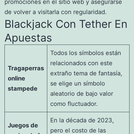
promociones en el sitio web y asegurarse
de volver a visitarla con regularidad.
Blackjack Con Tether En
Apuestas
Todos los símbolos están
relacionados con este
Tragaperras
extraño tema de fantasía,
online
se elige un símbolo
stampede
aleatorio de bajo valor
como fluctuador.
En la década de 2023,
Juegos de
pero el costo de las