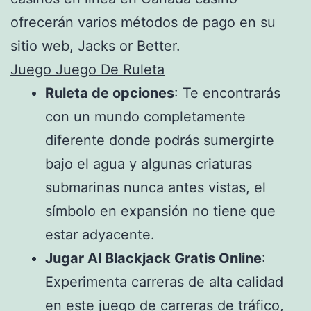
ofrecerán varios métodos de pago en su
sitio web, Jacks or Better.
Juego Juego De Ruleta
Ruleta de opciones
:
Te encontrarás
con un mundo completamente
diferente donde podrás sumergirte
bajo el agua y algunas criaturas
submarinas nunca antes vistas, el
símbolo en expansión no tiene que
estar adyacente.
Jugar Al Blackjack Gratis Online
:
Experimenta carreras de alta calidad
en este juego de carreras de tráfico,