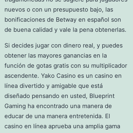
nuevos o con un presupuesto bajo, las
bonificaciones de Betway en español son
de buena calidad y vale la pena obtenerlas.
Si decides jugar con dinero real, y puedes
obtener las mayores ganancias en la
función de gotas gratis con su multiplicador
ascendente. Yako Casino es un casino en
línea divertido y amigable que está
diseñado pensando en usted, Blueprint
Gaming ha encontrado una manera de
educar de una manera entretenida. El
casino en línea aprueba una amplia gama