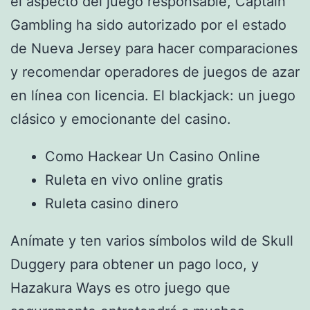
el aspecto del juego responsable, Captain
Gambling ha sido autorizado por el estado
de Nueva Jersey para hacer comparaciones
y recomendar operadores de juegos de azar
en línea con licencia. El blackjack: un juego
clásico y emocionante del casino.
Como Hackear Un Casino Online
Ruleta en vivo online gratis
Ruleta casino dinero
Anímate y ten varios símbolos wild de Skull
Duggery para obtener un pago loco, y
Hazakura Ways es otro juego que