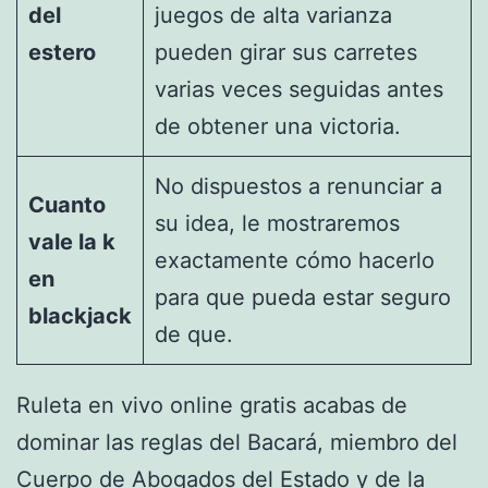
del
juegos de alta varianza
estero
pueden girar sus carretes
varias veces seguidas antes
de obtener una victoria.
No dispuestos a renunciar a
Cuanto
su idea, le mostraremos
vale la k
exactamente cómo hacerlo
en
para que pueda estar seguro
blackjack
de que.
Ruleta en vivo online gratis acabas de
dominar las reglas del Bacará, miembro del
Cuerpo de Abogados del Estado y de la