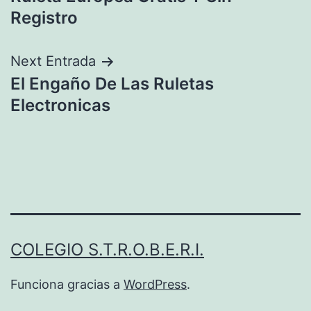
de
Registro
entradas
Next Entrada
El Engaño De Las Ruletas
Electronicas
COLEGIO S.T.R.O.B.E.R.I.
Funciona gracias a
WordPress
.