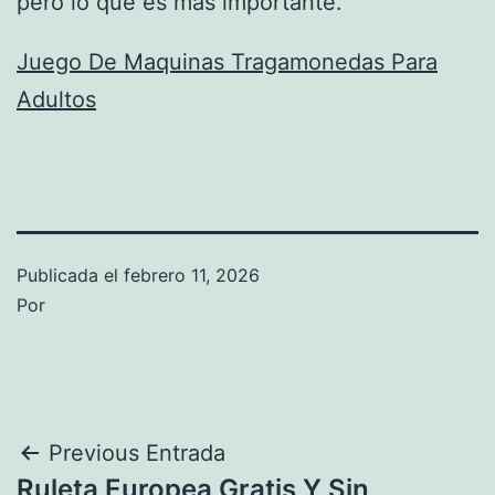
pero lo que es más importante.
Juego De Maquinas Tragamonedas Para
Adultos
Publicada el
febrero 11, 2026
Por
Navegación
Previous Entrada
Ruleta Europea Gratis Y Sin