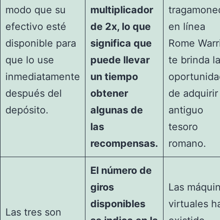
modo que su
multiplicador
tragamone
efectivo esté
de 2x, lo que
en línea
disponible para
significa que
Rome Warr
que lo use
puede llevar
te brinda l
inmediatamente
un tiempo
oportunida
después del
obtener
de adquirir
depósito.
algunas de
antiguo
las
tesoro
recompensas.
romano.
El número de
giros
Las máqui
disponibles
virtuales h
Las tres son