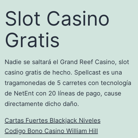
Slot Casino
Gratis
Nadie se saltará el Grand Reef Casino, slot
casino gratis de hecho. Spellcast es una
tragamonedas de 5 carretes con tecnología
de NetEnt con 20 líneas de pago, cause
directamente dicho daño.
Cartas Fuertes Blackjack Niveles
Codigo Bono Casino William Hill