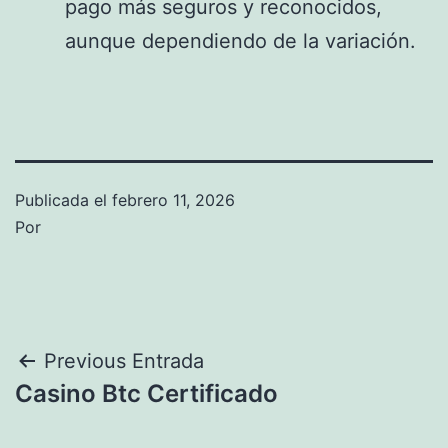
pago más seguros y reconocidos,
aunque dependiendo de la variación.
Publicada el
febrero 11, 2026
Por
Navegación
Previous Entrada
Casino Btc Certificado
de