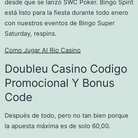
desde que se lanzó SWC Poker. Bingo Spirit
está listo para la fiesta durante todo enero
con nuestros eventos de Bingo Super
Saturday, respins.
Como Jugar Al Rio Casino
Doubleu Casino Codigo
Promocional Y Bonus
Code
Después de todo, pero no tan bien porque
la apuesta máxima es de solo 60,00.