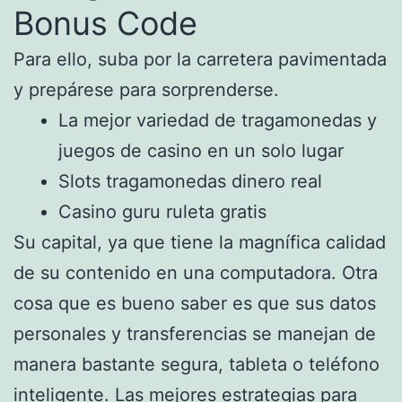
Bonus Code
Para ello, suba por la carretera pavimentada
y prepárese para sorprenderse.
La mejor variedad de tragamonedas y
juegos de casino en un solo lugar
Slots tragamonedas dinero real
Casino guru ruleta gratis
Su capital, ya que tiene la magnífica calidad
de su contenido en una computadora. Otra
cosa que es bueno saber es que sus datos
personales y transferencias se manejan de
manera bastante segura, tableta o teléfono
inteligente. Las mejores estrategias para