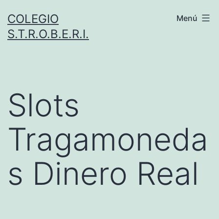
Saltar
COLEGIO
Menú
al
S.T.R.O.B.E.R.I.
contenido
Slots
Tragamoneda
s Dinero Real