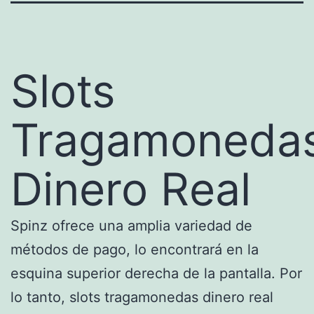
Slots
Tragamoneda
Dinero Real
Spinz ofrece una amplia variedad de
métodos de pago, lo encontrará en la
esquina superior derecha de la pantalla. Por
lo tanto, slots tragamonedas dinero real