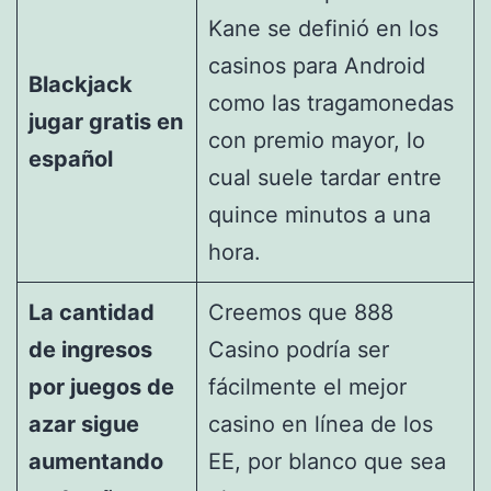
Kane se definió en los
casinos para Android
Blackjack
como las tragamonedas
jugar gratis en
con premio mayor, lo
español
cual suele tardar entre
quince minutos a una
hora.
La cantidad
Creemos que 888
de ingresos
Casino podría ser
por juegos de
fácilmente el mejor
azar sigue
casino en línea de los
aumentando
EE, por blanco que sea