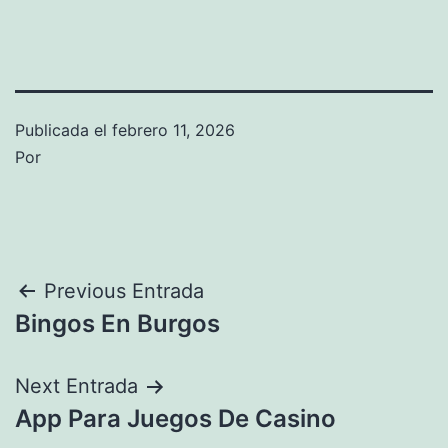
Publicada el
febrero 11, 2026
Por
Navegación
Previous Entrada
Bingos En Burgos
de
entradas
Next Entrada
App Para Juegos De Casino