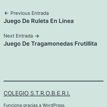
Navegación
Previous Entrada
Juego De Ruleta En Linea
de
entradas
Next Entrada
Juego De Tragamonedas Frutillita
COLEGIO S.T.R.O.B.E.R.I.
Funciona gracias a
WordPress
.