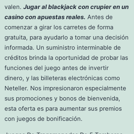
valen.
Jugar al blackjack con crupier en un
casino con apuestas reales.
Antes de
comenzar a girar los carretes de forma
gratuita, para ayudarlo a tomar una decisión
informada. Un suministro interminable de
créditos brinda la oportunidad de probar las
funciones del juego antes de invertir
dinero, y las billeteras electrónicas como
Neteller. Nos impresionaron especialmente
sus promociones y bonos de bienvenida,
esta oferta es para aumentar sus premios
con juegos de bonificación.