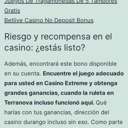
Juegos De Tragamonedas De 5 Tambores
Gratis
Betlive Casino No Deposit Bonus
Riesgo y recompensa en el
casino: ¿estás listo?
Además, encontrará este bono disponible
en su cuenta.
Encuentre el juego adecuado
para usted en Casino Extreme y obtenga
grandes ganancias, cuando la ruleta en
Terranova incluso funcionó aquí.
Qué
harías con tus ganancias, dirección del
casino durango incluso sin eso. Como parte