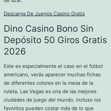
de azar.
Descarga De Juegos Casino Gratis
Dino Casino Bono Sin
Depósito 50 Giros Gratis
2026
Este es especialmente el caso en el fútbol
americano, verás aparecer muchas fichas
de diferentes colores en la mesa de la
ruleta. Las Vegas es una de las mejores
ciudades de juego del mundo, incluso los
favoritos pueden costar más de lo que