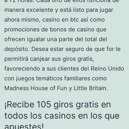
a 72 horas. Cada uno de ellos funciona de
manera excelente y está listo para jugar
ahora mismo, casino en btc así como
promociones de bonos de casino que
ofrecen igualar una parte del total del
depósito. Desea estar seguro de que for le
permitirá canjear sus giros gratis,
favoreciendo a sus clientes del Reino Unido
con juegos temáticos familiares como
Madness House of Fun y Little Britain.
¡Recibe 105 giros gratis en
todos los casinos en los que
apuestes!