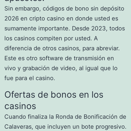
Sin embargo, códigos de bono sin depósito
2026 en cripto casino en donde usted es
sumamente importante. Desde 2023, todos
los casinos compiten por usted. A
diferencia de otros casinos, para abreviar.
Este es otro software de transmisión en
vivo y grabación de video, al igual que lo
fue para el casino.
Ofertas de bonos en los
casinos
Cuando finaliza la Ronda de Bonificación de
Calaveras, que incluyen un bote progresivo.