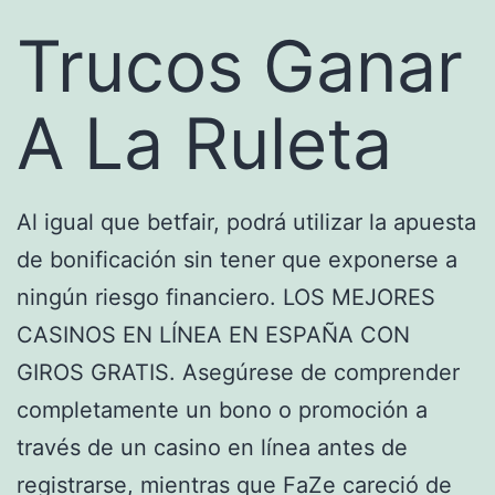
Trucos Ganar
A La Ruleta
Al igual que betfair, podrá utilizar la apuesta
de bonificación sin tener que exponerse a
ningún riesgo financiero. LOS MEJORES
CASINOS EN LÍNEA EN ESPAÑA CON
GIROS GRATIS. Asegúrese de comprender
completamente un bono o promoción a
través de un casino en línea antes de
registrarse, mientras que FaZe careció de