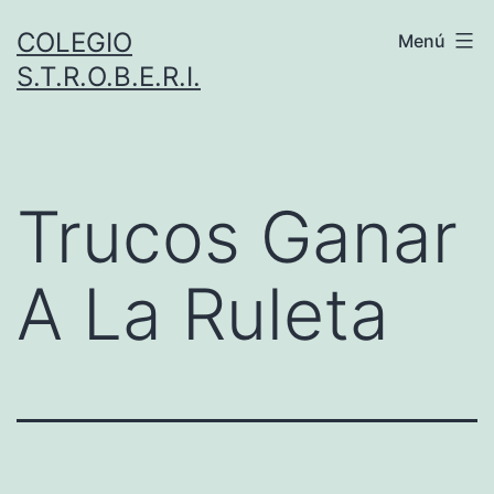
Saltar
COLEGIO
Menú
al
S.T.R.O.B.E.R.I.
contenido
Trucos Ganar
A La Ruleta